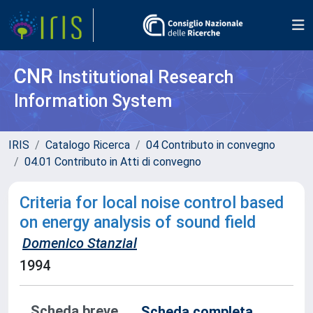
CNR
Institutional Research
Information System
IRIS
Catalogo Ricerca
04 Contributo in convegno
04.01 Contributo in Atti di convegno
Criteria for local noise control based
on energy analysis of sound field
Domenico Stanzial
1994
Scheda breve
Scheda completa