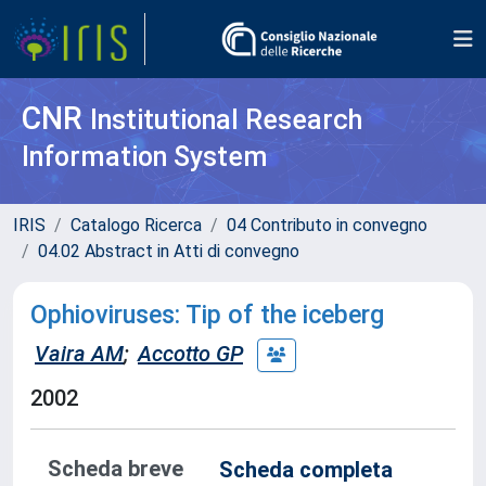
CNR
Institutional Research
Information System
IRIS
Catalogo Ricerca
04 Contributo in convegno
04.02 Abstract in Atti di convegno
Ophioviruses: Tip of the iceberg
Vaira AM
;
Accotto GP
2002
Scheda breve
Scheda completa