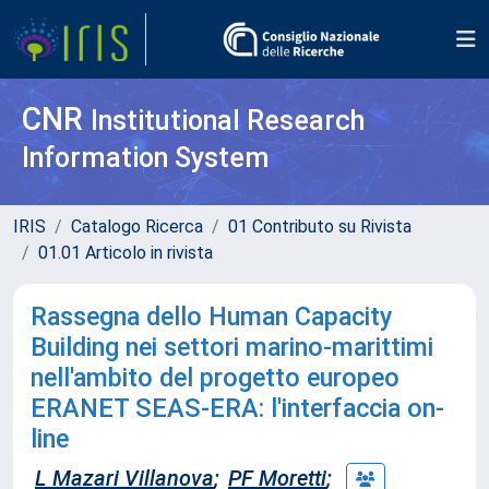
CNR
Institutional Research
Information System
IRIS
Catalogo Ricerca
01 Contributo su Rivista
01.01 Articolo in rivista
Rassegna dello Human Capacity
Building nei settori marino-marittimi
nell'ambito del progetto europeo
ERANET SEAS-ERA: l'interfaccia on-
line
L Mazari Villanova
;
PF Moretti
;