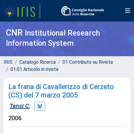
CNR
Institutional Research
Information System
IRIS
Catalogo Ricerca
01 Contributo su Rivista
01.01 Articolo in rivista
La frana di Cavallerizzo di Cerzeto
(CS) del 7 marzo 2005
Tansi C
;
2006