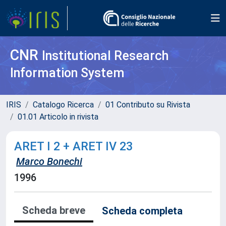
CNR
Institutional Research
Information System
IRIS
Catalogo Ricerca
01 Contributo su Rivista
01.01 Articolo in rivista
ARET I 2 + ARET IV 23
Marco Bonechi
1996
Scheda breve
Scheda completa