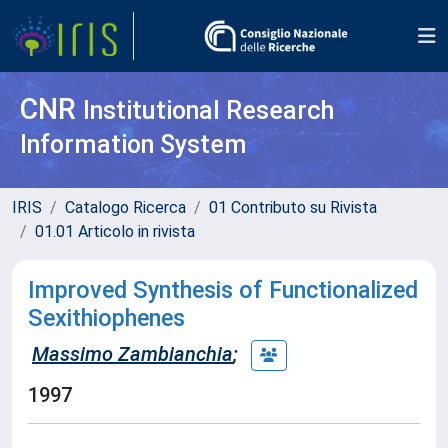
CNR
Institutional Research
Information System
IRIS
Catalogo Ricerca
01 Contributo su Rivista
01.01 Articolo in rivista
Improved Synthesis of Functionalized
Sexithiophenes
Massimo Zambianchia
;
1997