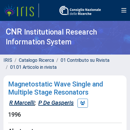
CNR
Institutional Research
Information System
IRIS
Catalogo Ricerca
01 Contributo su Rivista
01.01 Articolo in rivista
Magnetostatic Wave Single and
Multiple Stage Resonators
R Marcelli
;
P De Gasperis
1996