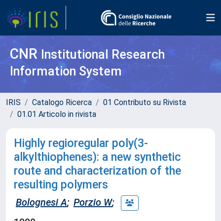
CNR
Institutional Research
Information System
IRIS
Catalogo Ricerca
01 Contributo su Rivista
01.01 Articolo in rivista
Highly regioregular poly(3-
alkylthiophenes): a new synthetic
route and characterization of the
resulting polymers
Bolognesi A
;
Porzio W
;