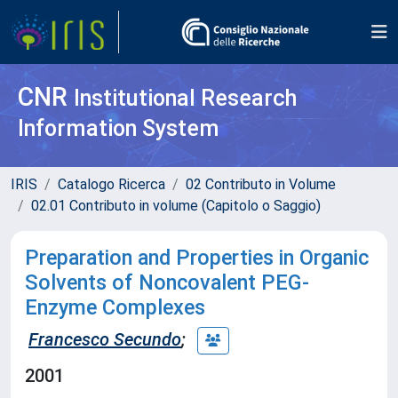
CNR
Institutional Research
Information System
IRIS
Catalogo Ricerca
02 Contributo in Volume
02.01 Contributo in volume (Capitolo o Saggio)
Preparation and Properties in Organic
Solvents of Noncovalent PEG-
Enzyme Complexes
Francesco Secundo
;
2001