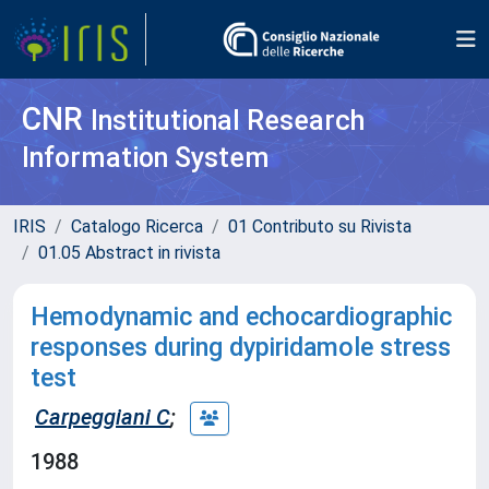
CNR
Institutional Research
Information System
IRIS
Catalogo Ricerca
01 Contributo su Rivista
01.05 Abstract in rivista
Hemodynamic and echocardiographic
responses during dypiridamole stress
test
Carpeggiani C
;
1988