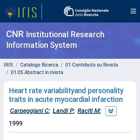
CNR
Institutional Research
Information System
IRIS
Catalogo Ricerca
01 Contributo su Rivista
01.05 Abstract in rivista
Heart rate variabilityand personality
traits in acute myocardial infarction
Carpeggiani C
;
Landi P
;
Raciti M
;
1999