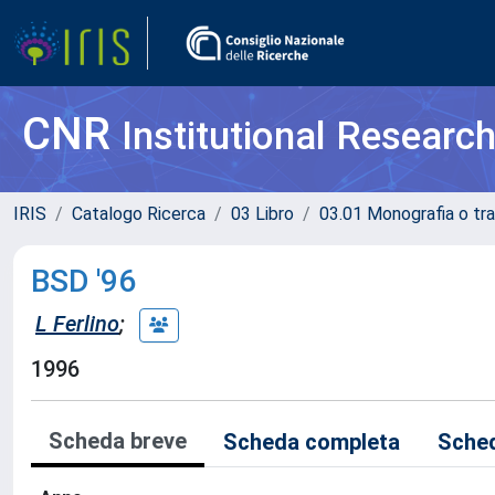
CNR
Institutional Researc
IRIS
Catalogo Ricerca
03 Libro
03.01 Monografia o tra
BSD '96
L Ferlino
;
1996
Scheda breve
Scheda completa
Sched