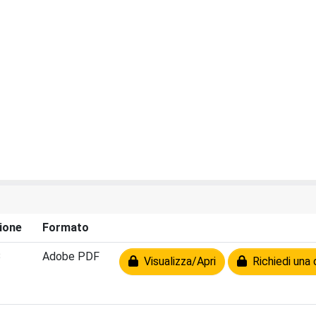
ione
Formato
B
Adobe PDF
Visualizza/Apri
Richiedi una 