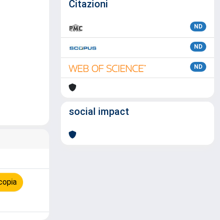
Citazioni
ND
ND
ND
social impact
copia