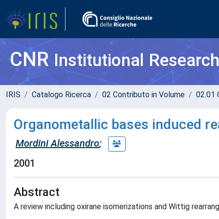
CNR
Institutional Researc
IRIS
Catalogo Ricerca
02 Contributo in Volume
02.01 
Organometallic bases induced r
Mordini Alessandro
;
2001
Abstract
A review including oxirane isomerizations and Wittig rearra