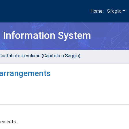
Home
Sfoglia
h Information System
Contributo in volume (Capitolo o Saggio)
earrangements
ngements.