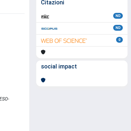
Citazioni
ND
ND
0
social impact
ESO-