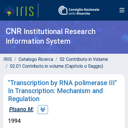
CNR
Institutional Research
Information System
IRIS
Catalogo Ricerca
02 Contributo in Volume
02.01 Contributo in volume (Capitolo o Saggio)
"Transcription by RNA polimerase III"
In Transcription: Mechanism and
Regulation
Pisano M
;
1994