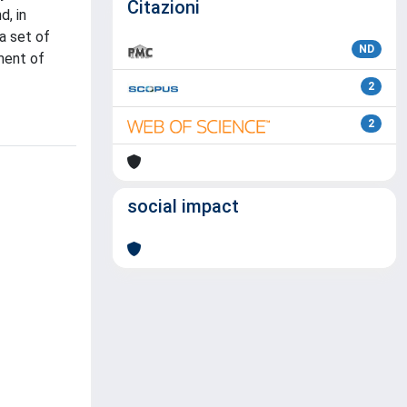
Citazioni
d, in
 a set of
ND
pment of
2
2
social impact