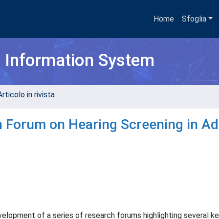
Home
Sfoglia
h Information System
rticolo in rivista
h Forum on Hearing Screening in Ad
evelopment of a series of research forums highlighting several k