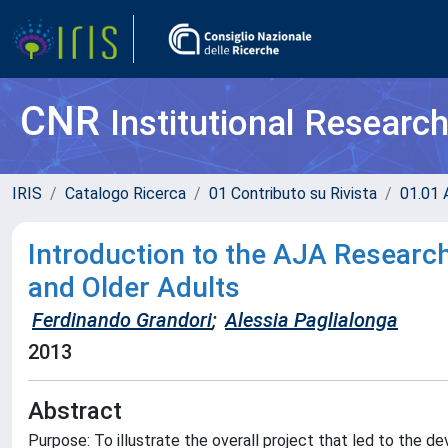
CNR
Institutional Researc
IRIS
Catalogo Ricerca
01 Contributo su Rivista
01.01 A
Introduction to the AJA Researc
and Older Adults
Ferdinando Grandori
;
Alessia Paglialonga
2013
Abstract
Purpose: To illustrate the overall project that led to the d