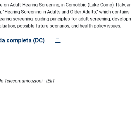
 on Adult Hearing Screening, in Cernobbio (Lake Como), Italy, an
m, "Hearing Screening in Adults and Older Adults," which contains
earing screening: guiding principles for adult screening, develo
ation, possible future scenarios, and health policy issues.
a completa (DC)
lle Telecomunicazioni - IEIIT