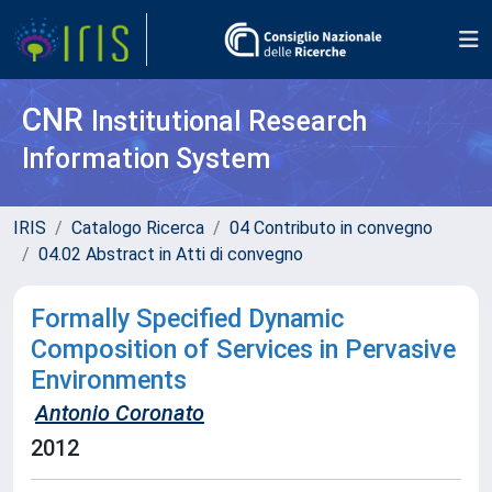
CNR
Institutional Research
Information System
IRIS
Catalogo Ricerca
04 Contributo in convegno
04.02 Abstract in Atti di convegno
Formally Specified Dynamic
Composition of Services in Pervasive
Environments
Antonio Coronato
2012