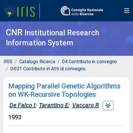
CNR
Institutional Research
Information System
IRIS
Catalogo Ricerca
04 Contributo in convegno
04.01 Contributo in Atti di convegno
Mapping Parallel Genetic Algorithms
on WK-Recursive Topologies
De Falco I
;
Tarantino E
;
Vaccaro R
1993