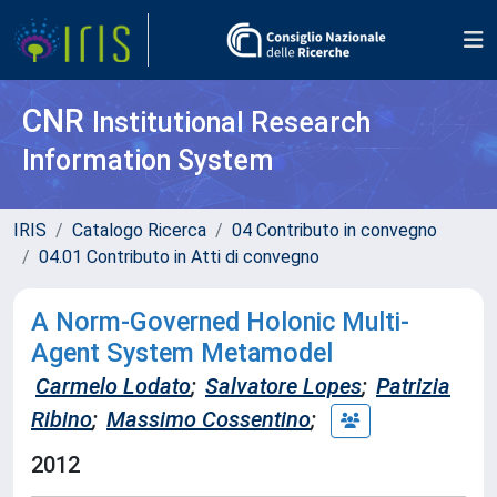
CNR
Institutional Research
Information System
IRIS
Catalogo Ricerca
04 Contributo in convegno
04.01 Contributo in Atti di convegno
A Norm-Governed Holonic Multi-
Agent System Metamodel
Carmelo Lodato
;
Salvatore Lopes
;
Patrizia
Ribino
;
Massimo Cossentino
;
2012