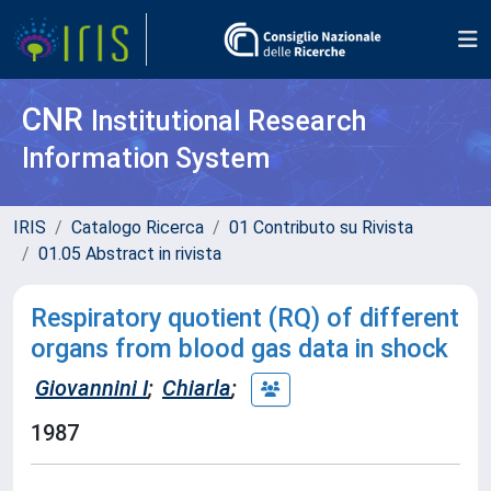
CNR
Institutional Research
Information System
IRIS
Catalogo Ricerca
01 Contributo su Rivista
01.05 Abstract in rivista
Respiratory quotient (RQ) of different
organs from blood gas data in shock
Giovannini I
;
Chiarla
;
1987