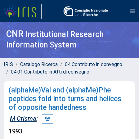
CNR
Institutional Research
Information System
IRIS
Catalogo Ricerca
04 Contributo in convegno
04.01 Contributo in Atti di convegno
(alphaMe)Val and (alphaMe)Phe
peptides fold into turns and helices
of opposite handedness
M Crisma
;
1993