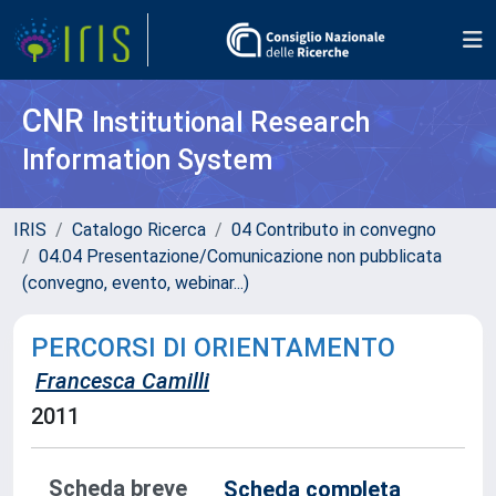
CNR
Institutional Research
Information System
IRIS
Catalogo Ricerca
04 Contributo in convegno
04.04 Presentazione/Comunicazione non pubblicata
(convegno, evento, webinar...)
PERCORSI DI ORIENTAMENTO
Francesca Camilli
2011
Scheda breve
Scheda completa