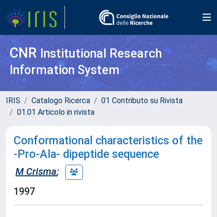
CNR
Institutional Research
Information System
IRIS
Catalogo Ricerca
01 Contributo su Rivista
01.01 Articolo in rivista
Conformational characteristics of the
-Pro-Ala- dipeptide sequence
M Crisma
;
1997