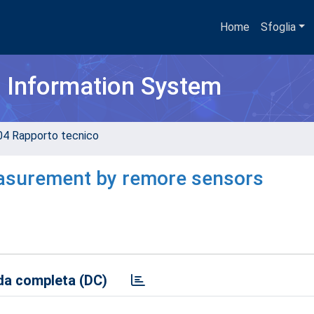
Home
Sfoglia
h Information System
04 Rapporto tecnico
asurement by remore sensors
a completa (DC)