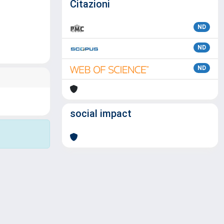
Citazioni
ND
ND
ND
social impact