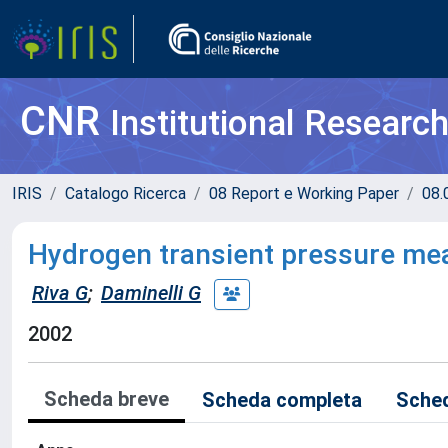
CNR
Institutional Researc
IRIS
Catalogo Ricerca
08 Report e Working Paper
08.
Hydrogen transient pressure me
Riva G
;
Daminelli G
2002
Scheda breve
Scheda completa
Sched