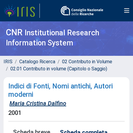
CNR
Institutional Research
Information System
IRIS
Catalogo Ricerca
02 Contributo in Volume
02.01 Contributo in volume (Capitolo o Saggio)
Indici di Fonti, Nomi antichi, Autori
moderni
Maria Cristina Dalfino
2001
Scheda breve
Scheda completa