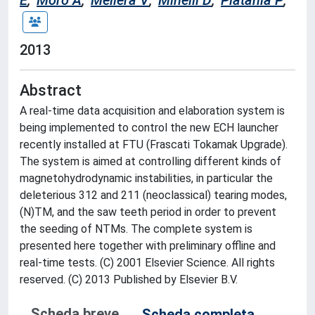
E
;
Moro A
;
Mellera V
;
Minelli D
;
Platania P
;
2013
Abstract
A real-time data acquisition and elaboration system is
being implemented to control the new ECH launcher
recently installed at FTU (Frascati Tokamak Upgrade).
The system is aimed at controlling different kinds of
magnetohydrodynamic instabilities, in particular the
deleterious 312 and 211 (neoclassical) tearing modes,
(N)TM, and the saw teeth period in order to prevent
the seeding of NTMs. The complete system is
presented here together with preliminary offline and
real-time tests. (C) 2001 Elsevier Science. All rights
reserved. (C) 2013 Published by Elsevier B.V.
Scheda breve
Scheda completa