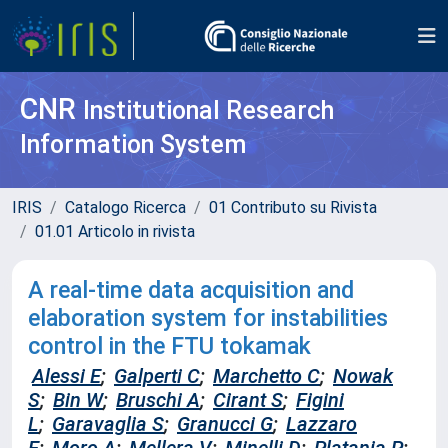
CNR
Institutional Research
Information System
IRIS
Catalogo Ricerca
01 Contributo su Rivista
01.01 Articolo in rivista
A real-time data acquisition and
elaboration system for instabilities
control in the FTU tokamak
Alessi E
;
Galperti C
;
Marchetto C
;
Nowak
S
;
Bin W
;
Bruschi A
;
Cirant S
;
Figini
L
;
Garavaglia S
;
Granucci G
;
Lazzaro