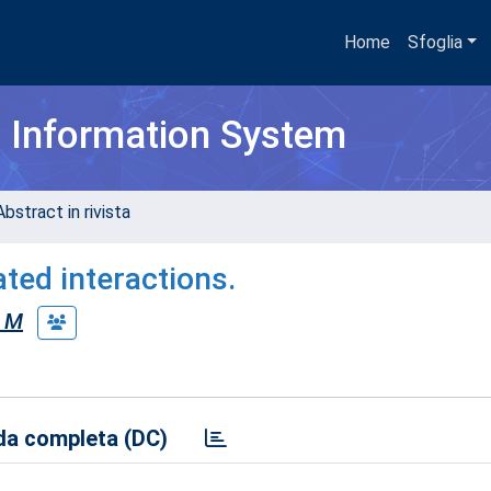
Home
Sfoglia
h Information System
bstract in rivista
ted interactions.
 M
a completa (DC)