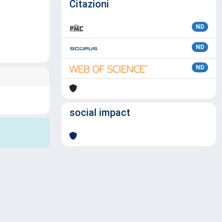
Citazioni
ND
ND
ND
social impact