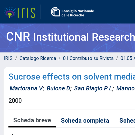
CNR
Institutional Researc
IRIS
Catalogo Ricerca
01 Contributo su Rivista
01.05 A
Sucrose effects on solvent media
Martorana V
;
Bulone D
;
San Biagio P L
;
Manno
2000
Scheda breve
Scheda completa
Sched