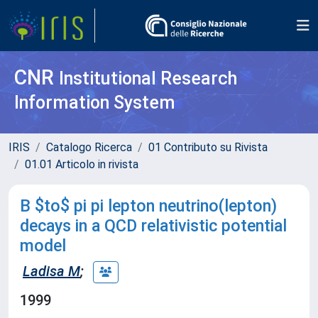
CNR
Institutional Research
Information System
IRIS
Catalogo Ricerca
01 Contributo su Rivista
01.01 Articolo in rivista
B $to$ pi pi lepton neutrino(lepton)
decays in a QCD relativistic potential
model
Ladisa M
;
1999