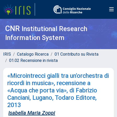
CNR
Institutional Research
Information System
IRIS
Catalogo Ricerca
01 Contributo su Rivista
01.02 Recensione in rivista
«Microintrecci gialli tra un'orchestra di
ricordi in musica», recensione a
«Acqua che porta via», di Fabrizio
Canciani, Lugano, Todaro Editore,
2013
Isabella Maria Zoppi