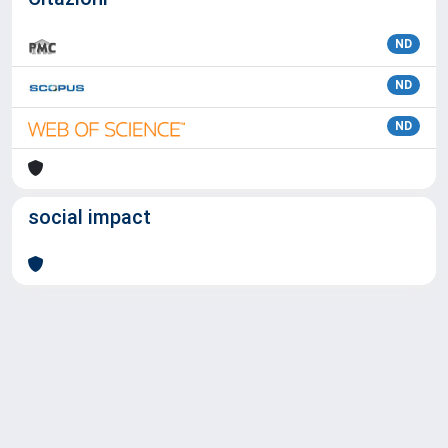
ND
ND
ND
social impact
Powered by
IRIS
-
about IRIS
-