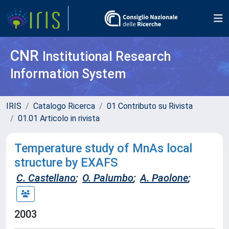
CNR
Institutional Research
Information System
IRIS
Catalogo Ricerca
01 Contributo su Rivista
01.01 Articolo in rivista
Temperature study of MnAs local
structure by EXAFS
C. Castellano
;
O. Palumbo
;
A. Paolone
;
2003