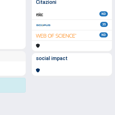
Citazioni
ND
35
ND
social impact