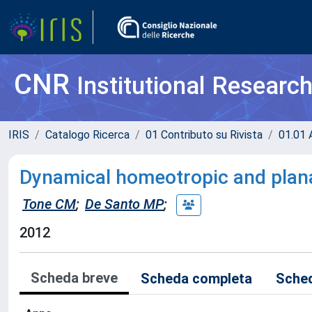
CNR
Institutional Researc
IRIS
Catalogo Ricerca
01 Contributo su Rivista
01.01 A
Dynamical homeotropic and plana
Tone CM
;
De Santo MP
;
2012
Scheda breve
Scheda completa
Sched