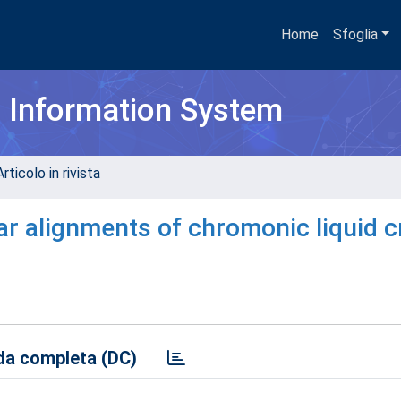
Home
Sfoglia
h Information System
rticolo in rivista
r alignments of chromonic liquid c
a completa (DC)