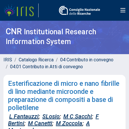
CNR
Institutional Research
Information System
IRIS
Catalogo Ricerca
04 Contributo in convegno
04.01 Contributo in Atti di convegno
Esterificazione di micro e nano fibrille
di lino mediante microonde e
preparazione di compositi a base di
polietilene
L Fantauzzi
;
SLosio
;
M C Sacchi
;
F
Bertini
;
M Canetti
;
M Zoccola
;
A