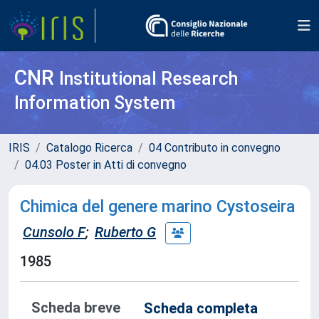
CNR
Institutional Research
Information System
IRIS
Catalogo Ricerca
04 Contributo in convegno
04.03 Poster in Atti di convegno
Chimica del genere marino Cystoseira
Cunsolo F
;
Ruberto G
1985
Scheda breve
Scheda completa