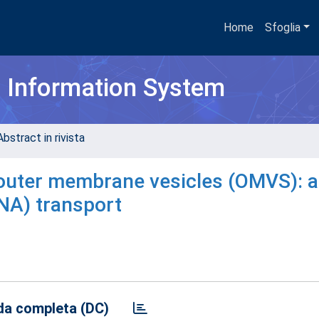
Home
Sfoglia
h Information System
bstract in rivista
outer membrane vesicles (OMVS): a
DNA) transport
a completa (DC)