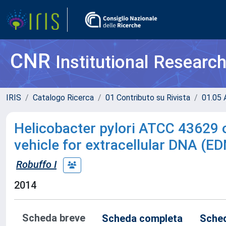
CNR
Institutional Researc
IRIS
Catalogo Ricerca
01 Contributo su Rivista
01.05 A
Helicobacter pylori ATCC 43629 
vehicle for extracellular DNA (E
Robuffo I
2014
Scheda breve
Scheda completa
Sched