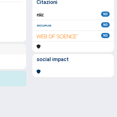
Citazioni
ND
ND
ND
social impact