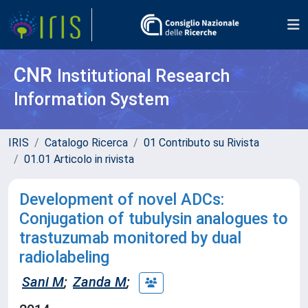
CNR
Institutional Research
Information System
IRIS
Catalogo Ricerca
01 Contributo su Rivista
01.01 Articolo in rivista
Development of novel ADCs:
Conjugation of tubulysin analogues to
trastuzumab monitored by dual
radiolabeling
Sani M
;
Zanda M
;