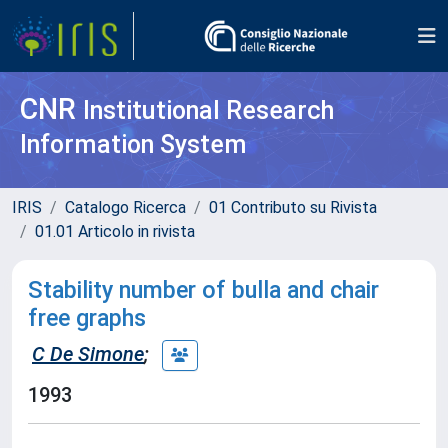
CNR
Institutional Research
Information System
IRIS
Catalogo Ricerca
01 Contributo su Rivista
01.01 Articolo in rivista
Stability number of bulla and chair
free graphs
C De Simone
;
1993