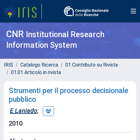
CNR
Institutional Research
Information System
IRIS
Catalogo Ricerca
01 Contributo su Rivista
01.01 Articolo in rivista
Strumenti per il processo decisionale
pubblico
E Laniado
;
2010