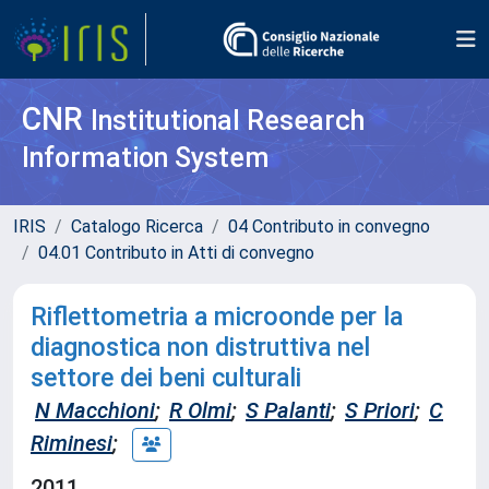
CNR
Institutional Research
Information System
IRIS
Catalogo Ricerca
04 Contributo in convegno
04.01 Contributo in Atti di convegno
Riflettometria a microonde per la
diagnostica non distruttiva nel
settore dei beni culturali
N Macchioni
;
R Olmi
;
S Palanti
;
S Priori
;
C
Riminesi
;
2011