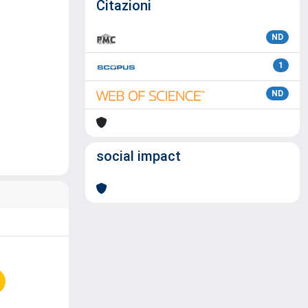
Citazioni
ND
1
ND
social impact