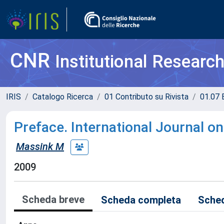
CNR
Institutional Researc
IRIS
Catalogo Ricerca
01 Contributo su Rivista
01.07 
Preface. International Journal o
Massink M
2009
Scheda breve
Scheda completa
Sched