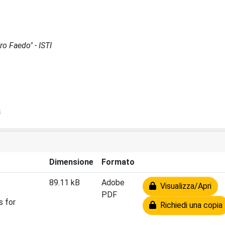
ro Faedo" - ISTI
a
Dimensione
Formato
89.11 kB
Adobe
Visualizza/Apri
PDF
s for
Richiedi una copia