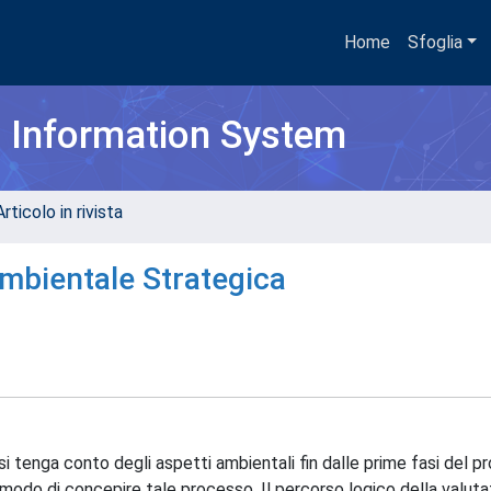
Home
Sfoglia
h Information System
rticolo in rivista
 Ambientale Strategica
i tenga conto degli aspetti ambientali fin dalle prime fasi del p
odo di concepire tale processo. Il percorso logico della valuta