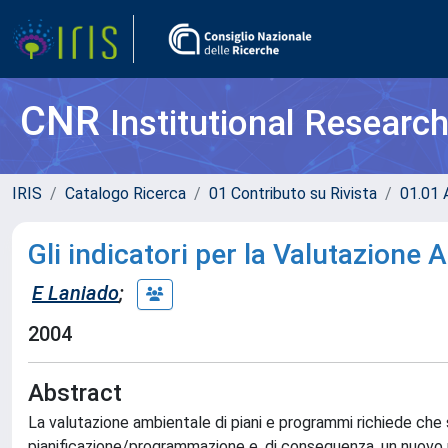
CNR
Institutional Researc
IRIS
Catalogo Ricerca
01 Contributo su Rivista
01.01 A
Gli indicatori per la Valutazione
E Laniado
;
2004
Abstract
La valutazione ambientale di piani e programmi richiede che s
pianificazione/programmazione e, di conseguenza, un nuovo m