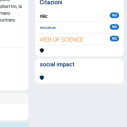
Citazioni
obiettivi, la
iamano
ND
llustrano
ND
ND
social impact