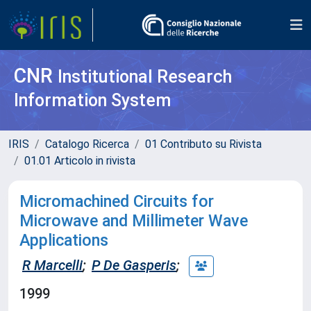
CNR
Institutional Research
Information System
IRIS
Catalogo Ricerca
01 Contributo su Rivista
01.01 Articolo in rivista
Micromachined Circuits for
Microwave and Millimeter Wave
Applications
R Marcelli
;
P De Gasperis
;
1999