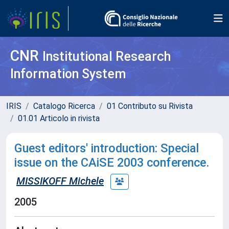
CNR
Institutional Research
Information System
IRIS
Catalogo Ricerca
01 Contributo su Rivista
01.01 Articolo in rivista
Guest editors' introduction: Special
issue on the CAiSE 2003 conference.
MISSIKOFF Michele
2005