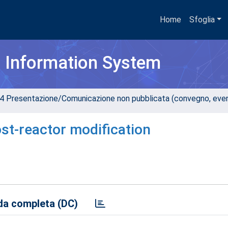
Home
Sfoglia
h Information System
4 Presentazione/Comunicazione non pubblicata (convegno, evento
ost-reactor modification
a completa (DC)