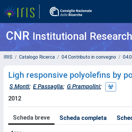
CNR
Institutional Researc
IRIS
Catalogo Ricerca
04 Contributo in convegno
04.0
Ligh responsive polyolefins by p
S Monti
;
E Passaglia
;
G Prampolini
;
2012
Scheda breve
Scheda completa
Sched