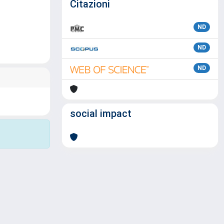
Citazioni
ND
ND
ND
social impact