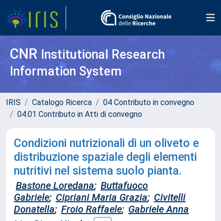
CNR
Institutional Research
Information System
IRIS
Catalogo Ricerca
04 Contributo in convegno
04.01 Contributo in Atti di convegno
Condizioni nutrizionali di un oliveto e
distribuzione spaziale degli elementi
nutritivi nel sistema suolo pianta.
Bastone Loredana
;
Buttafuoco
Gabriele
;
Cipriani Maria Grazia
;
Civitelli
Donatella
;
Froio Raffaele
;
Gabriele Anna