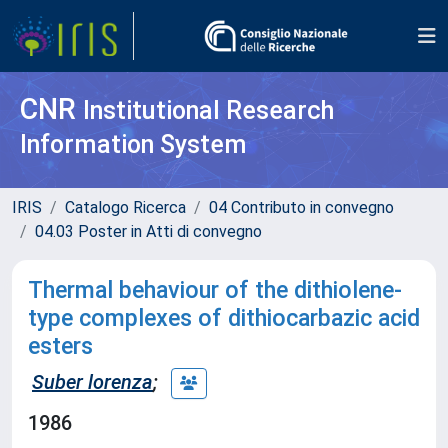
CNR
Institutional Research
Information System
IRIS
Catalogo Ricerca
04 Contributo in convegno
04.03 Poster in Atti di convegno
Thermal behaviour of the dithiolene-
type complexes of dithiocarbazic acid
esters
Suber lorenza
;
1986