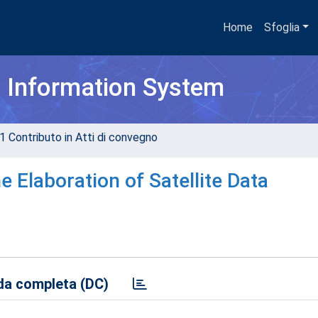
Home
Sfoglia
h Information System
1 Contributo in Atti di convegno
 Elaboration of Satellite Data
a completa (DC)