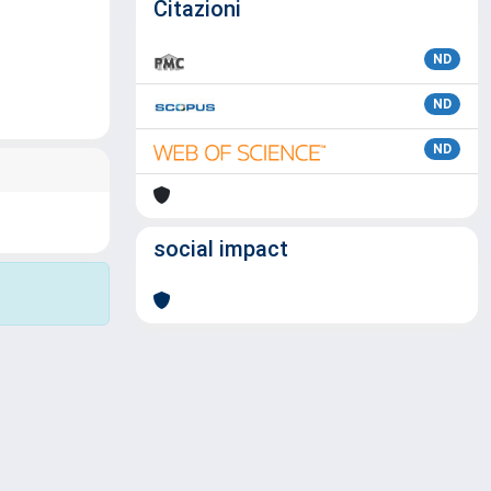
Citazioni
ND
ND
ND
social impact