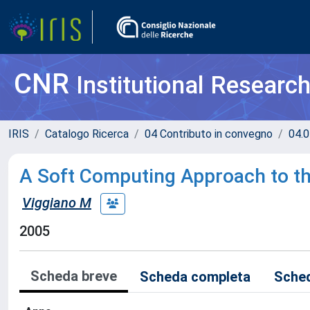
CNR
Institutional Researc
IRIS
Catalogo Ricerca
04 Contributo in convegno
04.0
A Soft Computing Approach to the
Viggiano M
2005
Scheda breve
Scheda completa
Sched