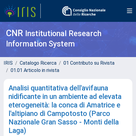
CNR
Institutional Research
Information System
IRIS
Catalogo Ricerca
01 Contributo su Rivista
01.01 Articolo in rivista
Analisi quantitativa dell'avifauna
nidificante in un ambiente ad elevata
eterogeneità: la conca di Amatrice e
l'altipiano di Campotosto (Parco
Nazionale Gran Sasso - Monti della
Laga)