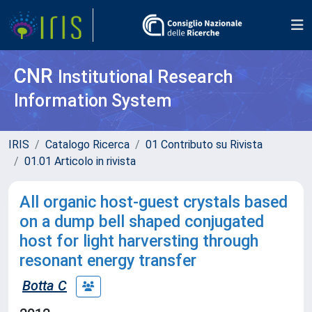
CNR
Institutional Research
Information System
IRIS
Catalogo Ricerca
01 Contributo su Rivista
01.01 Articolo in rivista
All organic host-guest crystals based
on a dump bell shaped conjugated
host for light harversting through
resonant energy transfer
Botta C