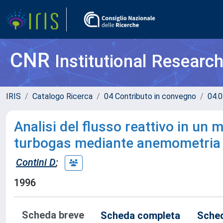
CNR
Institutional Researc
IRIS
Catalogo Ricerca
04 Contributo in convegno
04.0
Analisi del flusso reattivo in un
turbogas mediante anemometria 
Contini D
;
1996
Scheda breve
Scheda completa
Sched