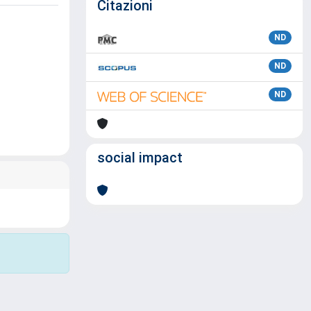
Citazioni
ND
ND
ND
social impact