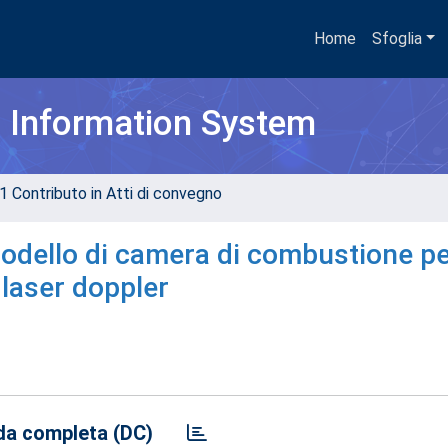
Home
Sfoglia
h Information System
1 Contributo in Atti di convegno
 modello di camera di combustione p
laser doppler
a completa (DC)