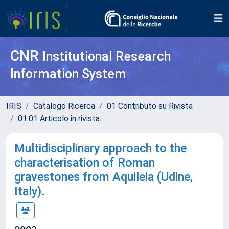
CNR
Institutional Research
Information System
IRIS
Catalogo Ricerca
01 Contributo su Rivista
01.01 Articolo in rivista
Multidisciplinary approach to the
characterisation of Roman
gravestones from Aquileia (Udine,
Italy).