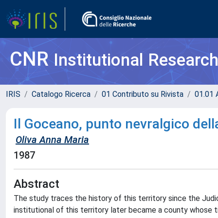
CNR
Institutional Researc
IRIS
Catalogo Ricerca
01 Contributo su Rivista
01.01 A
Il Goceano, punto nevralgico dell
Oliva Anna Maria
1987
Abstract
The study traces the history of this territory since the Judic
institutional of this territory later became a county whose t