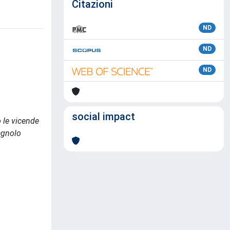
Citazioni
ND
ND
ND
social impact
o le vicende
pagnolo