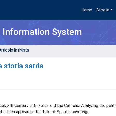
Home
Sfoglia
h Information System
rticolo in rivista
a storia sarda
ial, XIII century until Ferdinand the Catholic. Analyzing the polit
itle then appears in the title of Spanish sovereign